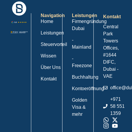
Navigation
Leistungen
Kontakt
Home
Firmengründung
Central
Dubai
Leistungen
Park
-
Towers
Steuervorteil
Mainland
Offices,
#1644
Wissen
-
DIFC,
Freezone
Über Uns
Dubai -
VAE
Buchhaltung
Kontakt
office@du
Kontoeröffnung
+971
Golden
58 551
Visa &
1359
mehr