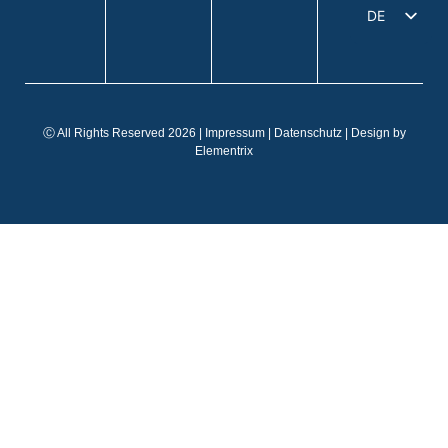
DE
EN
IT
FR
Ⓒ All Rights Reserved 2026 |
Impressum
|
Datenschutz
| Design by
ES
Elementrix