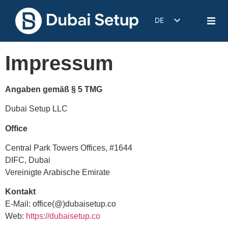
DE
EN
IT
Impressum
FR
ES
Angaben gemäß § 5 TMG
Dubai Setup LLC
Office
Central Park Towers Offices, #1644
DIFC, Dubai
Vereinigte Arabische Emirate
Kontakt
E-Mail: office(@)dubaisetup.co
Web:
https://dubaisetup.co